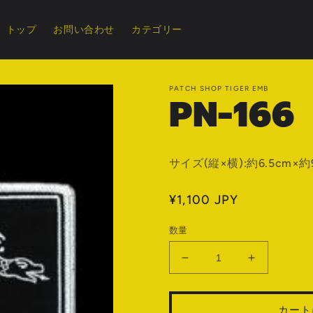
トップ
お問い合わせ
カテゴリー
PATCH SHOP TIGER EMB
PN-166
サイズ(縦×横):約6.5cm×約
通
¥1,100 JPY
常
数量
価
格
PN-
PN-
166
166
の
の
カート
数
数