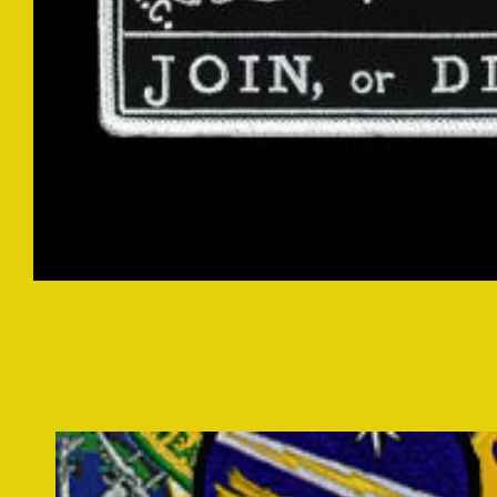
モ
ー
ダ
ル
で
メ
デ
ィ
ア
(1)
を