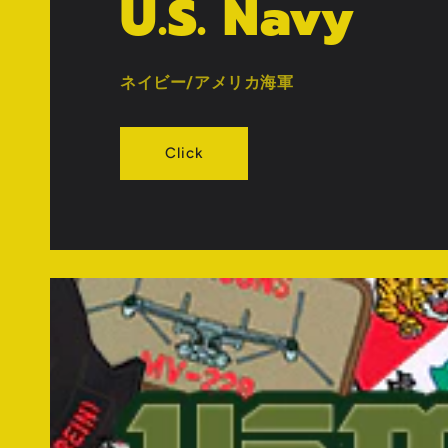
U.S. Navy
ネイビー/アメリカ海軍
Click