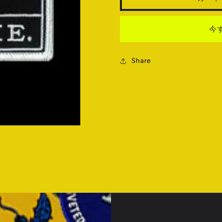
量
量
を
を
今
減
増
ら
や
す
す
Share