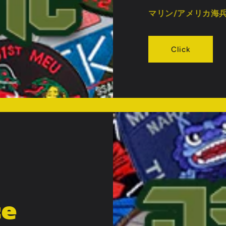
マリン/アメリカ海
Click
ce