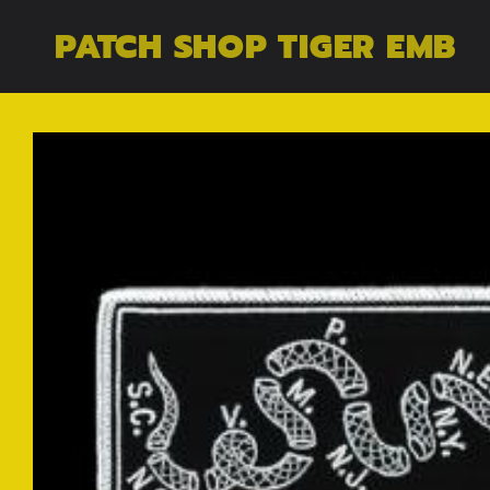
コンテン
PATCH SHOP TIGER EMB
ツに進む
商品情報
にスキッ
プ