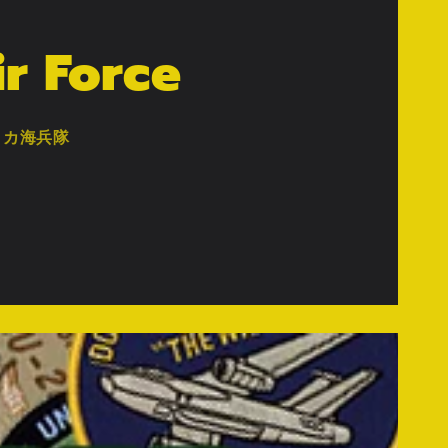
ir Force
リカ海兵隊