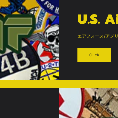
U.S. A
エアフォース/アメ
Click