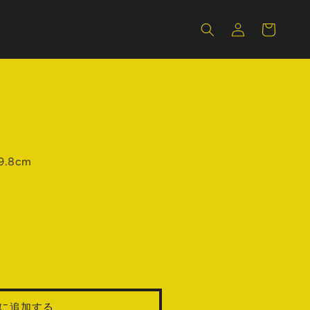
ロ
カ
グ
ー
イ
ト
ン
9.8cm
に追加する