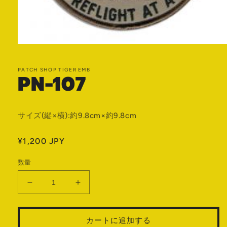
モ
ー
ダ
PATCH SHOP TIGER EMB
PN-107
ル
で
メ
デ
ィ
サイズ(縦×横):約9.8cm×約9.8cm
ア
(1)
を
通
¥1,200 JPY
開
常
く
数量
価
格
PN-
PN-
107
107
の
の
カートに追加する
数
数