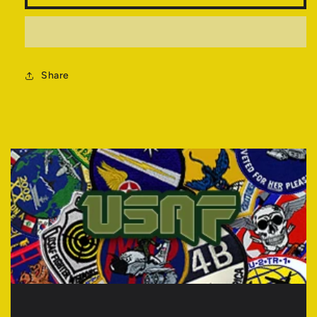
量
量
を
を
減
増
ら
や
す
Share
す