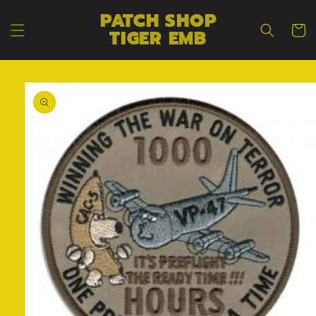
コンテン
カ
PATCH SHOP
ツに進む
ー
TIGER EMB
ト
商品情報
にスキッ
プ