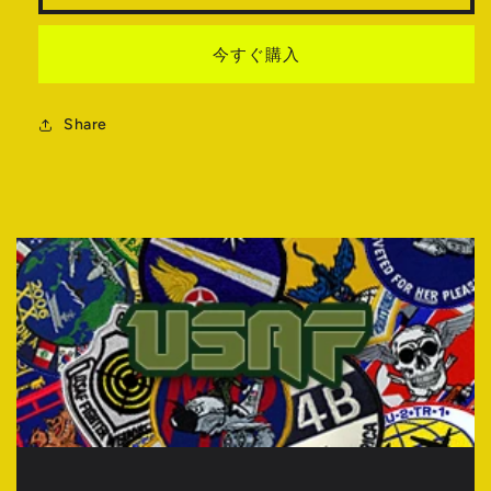
量
量
を
を
今すぐ購入
減
増
ら
や
す
す
Share