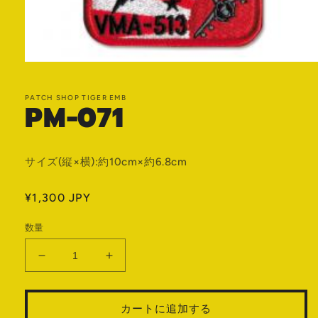
モ
ー
ダ
PATCH SHOP TIGER EMB
PM-071
ル
で
メ
デ
ィ
サイズ(縦×横):約10cm×約6.8cm
ア
(1)
を
通
¥1,300 JPY
開
常
く
数量
価
格
PM-
PM-
071
071
の
の
カートに追加する
数
数