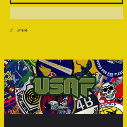
量
量
を
を
減
増
ら
や
す
Share
す