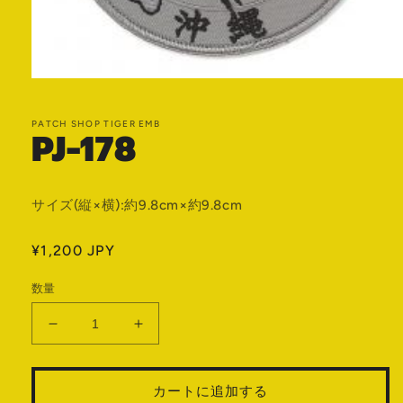
モ
ー
ダ
PATCH SHOP TIGER EMB
PJ-178
ル
で
メ
デ
ィ
サイズ(縦×横):約9.8cm×約9.8cm
ア
(1)
を
通
¥1,200 JPY
開
常
く
数量
価
格
PJ-
PJ-
178
178
の
の
カートに追加する
数
数