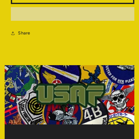
量
量
を
を
減
増
ら
や
す
Share
す