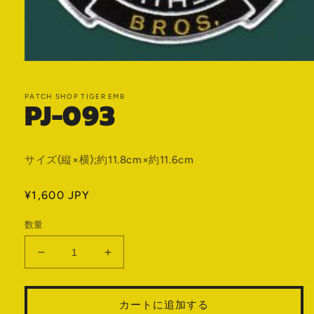
モ
ー
ダ
PATCH SHOP TIGER EMB
PJ-093
ル
で
メ
デ
ィ
サイズ(縦×横);約11.8cm×約11.6cm
ア
(1)
を
通
¥1,600 JPY
開
常
く
数量
価
格
PJ-
PJ-
093
093
の
の
カートに追加する
数
数