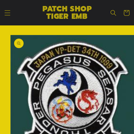
コンテン
カ
PATCH SHOP
ツに進む
ー
TIGER EMB
ト
商品情報
にスキッ
プ