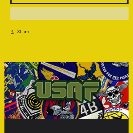
量
量
を
を
減
増
ら
や
す
Share
す