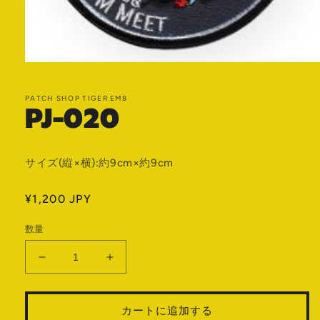
モ
ー
ダ
PATCH SHOP TIGER EMB
PJ-020
ル
で
メ
デ
ィ
サイズ(縦×横):約9cm×約9cm
ア
(1)
を
通
¥1,200 JPY
開
常
く
数量
価
格
PJ-
PJ-
020
020
の
の
カートに追加する
数
数