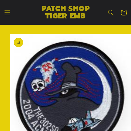
コンテン
カ
PATCH SHOP
ツに進む
ー
TIGER EMB
ト
商品情報
にスキッ
プ