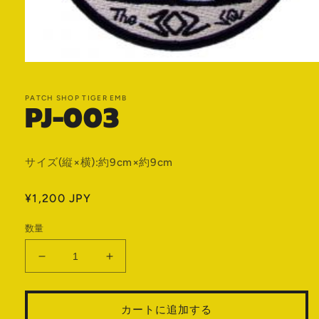
モ
ー
ダ
PATCH SHOP TIGER EMB
PJ-003
ル
で
メ
デ
ィ
サイズ(縦×横):約9cm×約9cm
ア
(1)
を
通
¥1,200 JPY
開
常
く
数量
価
格
PJ-
PJ-
003
003
の
の
カートに追加する
数
数