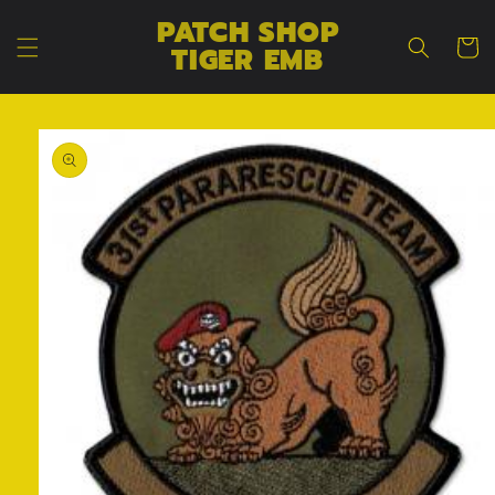
コンテン
カ
PATCH SHOP
ツに進む
ー
TIGER EMB
ト
商品情報
にスキッ
プ