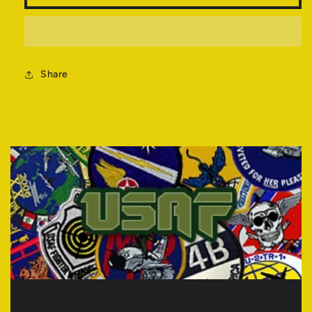
量
量
を
を
減
増
ら
や
す
Share
す