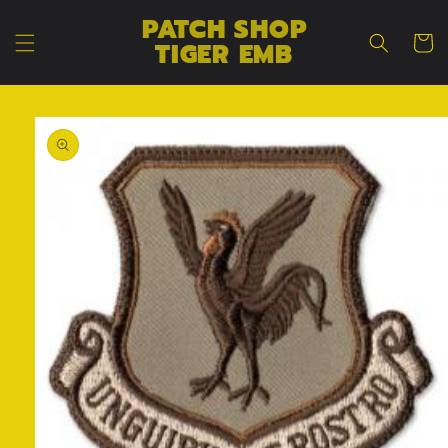
コンテン
カ
PATCH SHOP
ツに進む
ー
TIGER EMB
ト
商品情報
にスキッ
プ