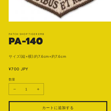
モ
ー
ダ
PATCH SHOP TIGER EMB
PA-140
ル
で
メ
デ
ィ
サイズ(縦×横):約7.6cm×約7.6cm
ア
(1)
を
通
¥700 JPY
開
常
く
数量
価
格
PA-
PA-
140
140
の
の
カートに追加する
数
数