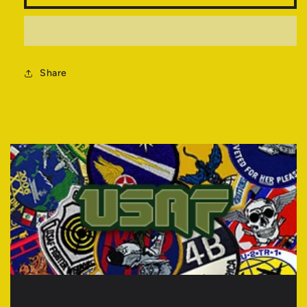
量
量
を
を
減
増
ら
や
す
Share
す