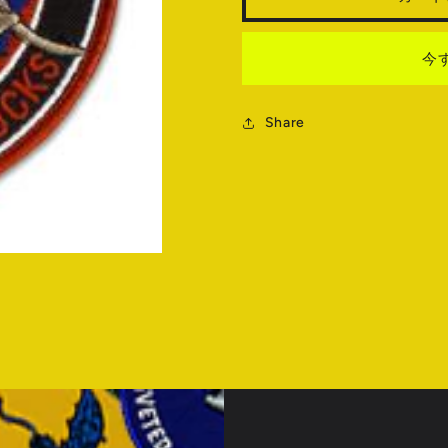
量
量
を
を
今
減
増
ら
や
す
す
Share