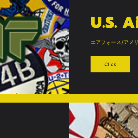
U.S. A
エアフォース/アメ
Click