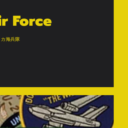
ir Force
リカ海兵隊