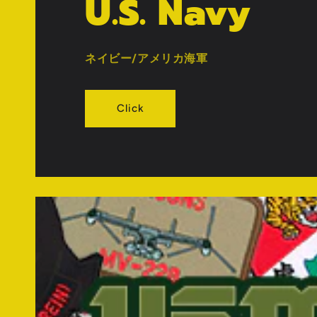
U.S. Navy
ネイビー/アメリカ海軍
Click