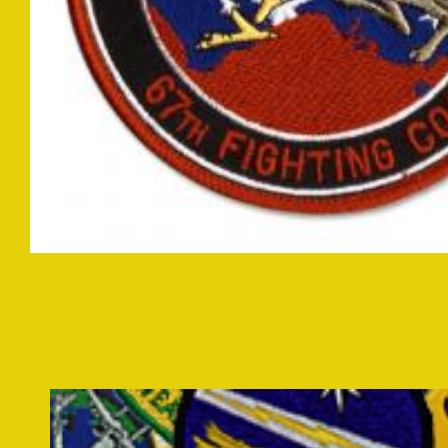
モ
ー
ダ
ル
で
メ
デ
ィ
ア
(1)
を