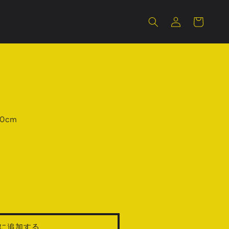
ロ
カ
グ
ー
イ
ト
ン
0cm
に追加する