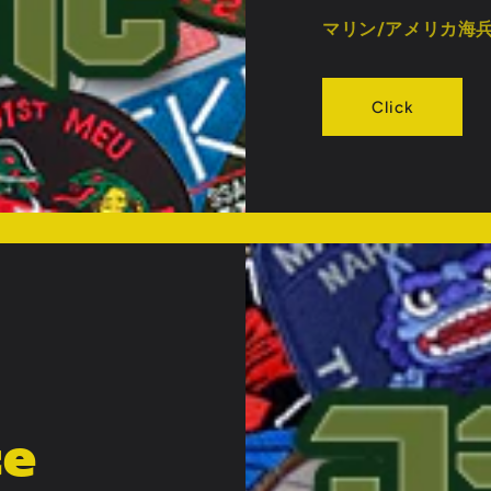
マリン/アメリカ海
Click
ce