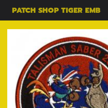
コンテン
PATCH SHOP TIGER EMB
ツに進む
商品情報
にスキッ
プ