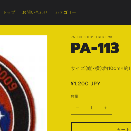
トップ
お問い合わせ
カテゴリー
PATCH SHOP TIGER EMB
PA-113
サイズ(縦×横):約10cm×約1
通
¥1,200 JPY
常
数量
価
格
PA-
PA-
113
113
の
の
カート
数
数