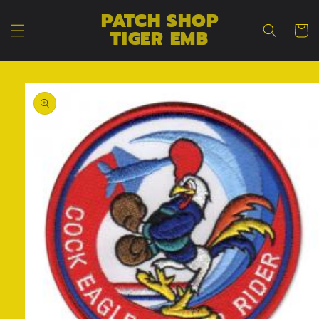
コンテン
カ
PATCH SHOP
ツに進む
ー
TIGER EMB
ト
商品情報
にスキッ
プ