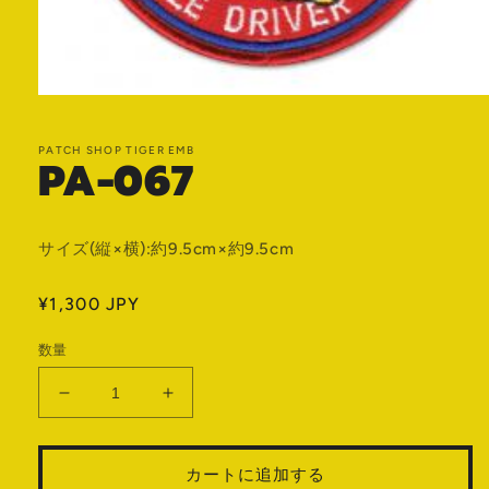
モ
ー
ダ
PATCH SHOP TIGER EMB
PA-067
ル
で
メ
デ
ィ
サイズ(縦×横):約9.5cm×約9.5cm
ア
(1)
を
通
¥1,300 JPY
開
常
く
数量
価
格
PA-
PA-
067
067
の
の
カートに追加する
数
数