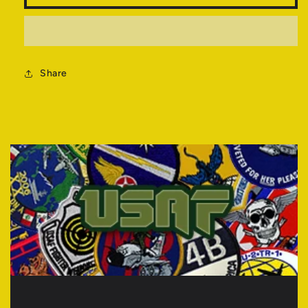
量
量
を
を
減
増
ら
や
す
Share
す