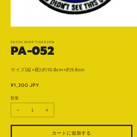
モ
ー
ダ
PATCH SHOP TIGER EMB
PA-052
ル
で
メ
デ
ィ
サイズ(縦×横):約10.8cm×約9.8cm
ア
(1)
を
通
¥1,300 JPY
開
常
く
数量
価
格
PA-
PA-
052
052
の
の
カートに追加する
数
数