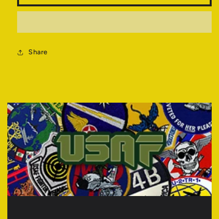
量
量
を
を
減
増
ら
や
す
Share
す