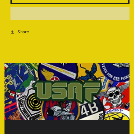
量
量
を
を
減
増
ら
や
す
Share
す